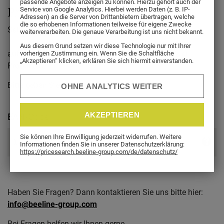
passende Angebote anzeigen zu können. Hierzu gehört auch der
Preisinformation
Service von Google Analytics. Hierbei werden Daten (z. B. IP-
Adressen) an die Server von Drittanbietern übertragen, welche
die so erhobenen Informationen teilweise für eigene Zwecke
Sehr geehrte Besucherinnen und Besucher,
weiterverarbeiten. Die genaue Verarbeitung ist uns nicht bekannt.
Aus diesem Grund setzen wir diese Technologie nur mit Ihrer
auf dieser Seite finden Sie Preisangaben zu unseren
vorherigen Zustimmung ein. Wenn Sie die Schaltfläche
„Akzeptieren“ klicken, erklären Sie sich hiermit einverstanden.
Produkten.
Bitte geben Sie dafür die EAN ein.
OHNE ANALYTICS WEITER
AKZEPTIEREN
EAN-Code
Sie können Ihre Einwilligung jederzeit widerrufen. Weitere
?
Informationen finden Sie in unserer Datenschutzerklärung:
https://pricesearch.beeline-group.com/de/datenschutz/
Haben Sie Fragen? Dann kontaktieren Sie uns bitte hier:
info@beeline-group.com
Bei Fragen helfen wir Ihnen gerne.